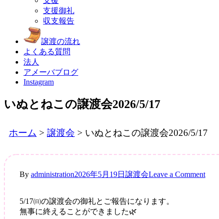
支援
支援御礼
収支報告
譲渡の流れ
よくある質問
法人
アメーバブログ
Instagram
いぬとねこの譲渡会2026/5/17
ホーム
>
譲渡会
>
いぬとねこの譲渡会2026/5/17
on
By
administration
2026年5月19日
譲渡会
Leave a Comment
い
ぬ
5/17㈰の譲渡会の御礼とご報告になります。
と
無事に終えることができました🌿
ね