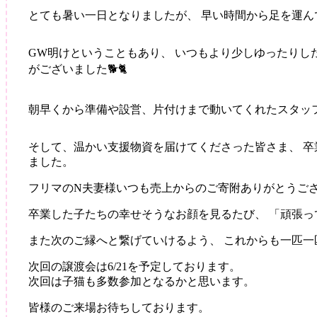
こ
とても暑い一日となりましたが、 早い時間から足を運
の
譲
渡
GW明けということもあり、 いつもより少しゆったりし
会
がございました🐕🐈
2026
朝早くから準備や設営、片付けまで動いてくれたスタッ
そして、温かい支援物資を届けてくださった皆さま、 
ました。
フリマのN夫妻様いつも売上からのご寄附ありがとうご
卒業した子たちの幸せそうなお顔を見るたび、 「頑張
また次のご縁へと繋げていけるよう、 これからも一匹一
次回の譲渡会は6/21を予定しております。
次回は子猫も多数参加となるかと思います。
皆様のご来場お待ちしております。