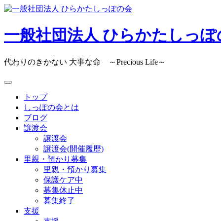
Skip
to
content
一般社団法人 ひらかたしっぽ
代わりのきかない 大事な命 ～Precious Life～
トップ
しっぽの会とは
ブログ
譲渡会
譲渡会
譲渡会(開催履歴)
里親・預かり募集
里親・預かり募集
保護ケア中
募集休止中
募集終了
支援