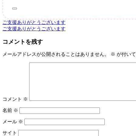
ご支援ありがとうございます
投
ご支援ありがとうございます
稿
コメントを残す
ナ
ビ
メールアドレスが公開されることはありません。
※
が付いて
ゲ
ー
シ
ョ
コメント
※
ン
名前
※
メール
※
サイト