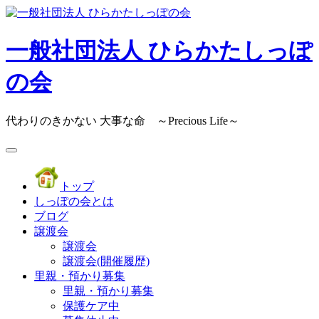
Skip
to
content
一般社団法人 ひらかたしっぽ
の会
代わりのきかない 大事な命 ～Precious Life～
トップ
しっぽの会とは
ブログ
譲渡会
譲渡会
譲渡会(開催履歴)
里親・預かり募集
里親・預かり募集
保護ケア中