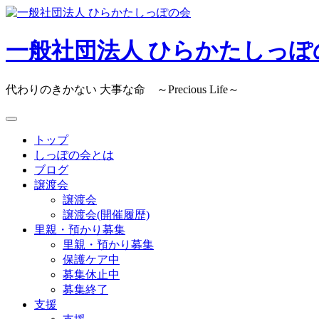
Skip
to
content
一般社団法人 ひらかたしっぽ
代わりのきかない 大事な命 ～Precious Life～
トップ
しっぽの会とは
ブログ
譲渡会
譲渡会
譲渡会(開催履歴)
里親・預かり募集
里親・預かり募集
保護ケア中
募集休止中
募集終了
支援