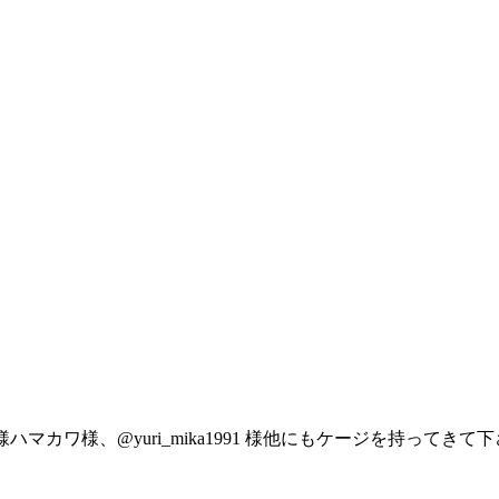
suin 様ハマカワ様、@yuri_mika1991 様他にもケージを持