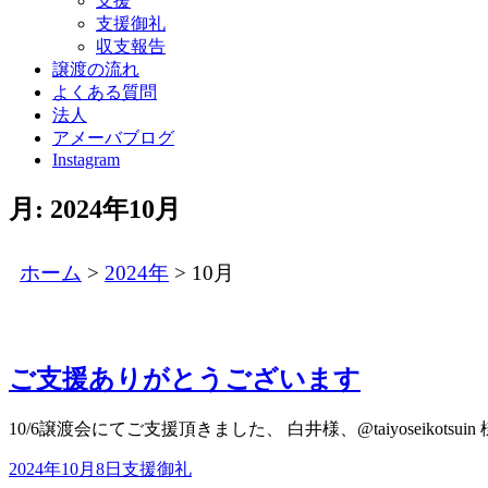
支援
支援御礼
収支報告
譲渡の流れ
よくある質問
法人
アメーバブログ
Instagram
月:
2024年10月
ホーム
>
2024年
>
10月
ご支援ありがとうございます
10/6譲渡会にてご支援頂きました、 白井様、@taiyoseikot
2024年10月8日
支援御礼