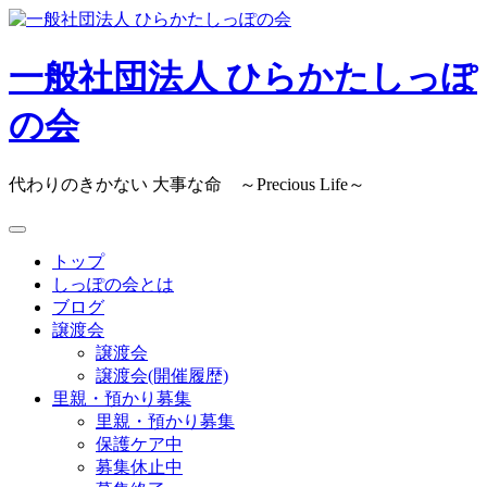
Skip
to
content
一般社団法人 ひらかたしっぽ
の会
代わりのきかない 大事な命 ～Precious Life～
トップ
しっぽの会とは
ブログ
譲渡会
譲渡会
譲渡会(開催履歴)
里親・預かり募集
里親・預かり募集
保護ケア中
募集休止中