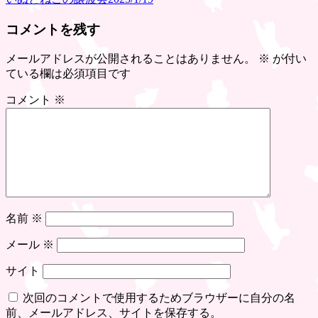
稿
コメントを残す
ナ
ビ
メールアドレスが公開されることはありません。
※
が付い
ている欄は必須項目です
ゲ
ー
コメント
※
シ
ョ
ン
名前
※
メール
※
サイト
次回のコメントで使用するためブラウザーに自分の名
前、メールアドレス、サイトを保存する。