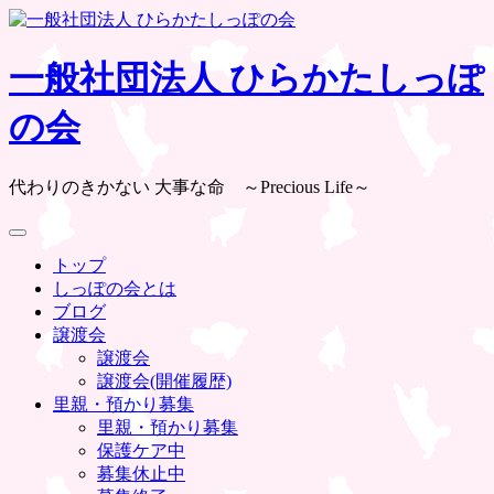
Skip
to
content
一般社団法人 ひらかたしっぽ
の会
代わりのきかない 大事な命 ～Precious Life～
トップ
しっぽの会とは
ブログ
譲渡会
譲渡会
譲渡会(開催履歴)
里親・預かり募集
里親・預かり募集
保護ケア中
募集休止中