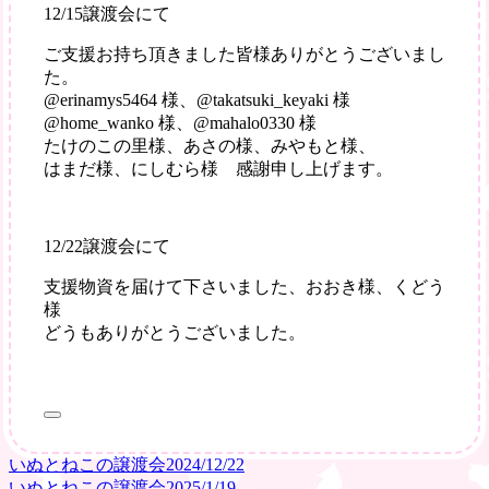
12/15譲渡会にて
支
援
ご支援お持ち頂きました皆様ありがとうございまし
あ
た。
り
@erinamys5464 様、@takatsuki_keyaki 様
が
@home_wanko 様、@mahalo0330 様
と
たけのこの里様、あさの様、みやもと様、
う
はまだ様、にしむら様 感謝申し上げます。
ご
ざ
い
12/22譲渡会にて
ま
す
支援物資を届けて下さいました、おおき様、くどう
様
どうもありがとうございました。
いぬとねこの譲渡会2024/12/22
投
いぬとねこの譲渡会2025/1/19