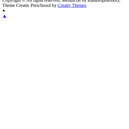
Copyright © All rights reserved. MenuIcon by Raindropmemory,
Theme Creativ Preschoool by
Creativ Themes
▲