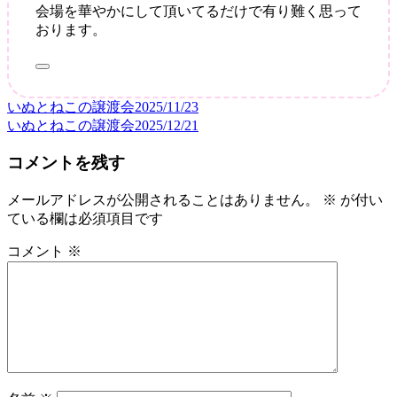
会場を華やかにして頂いてるだけで有り難く思って
おります。
いぬとねこの譲渡会2025/11/23
投
いぬとねこの譲渡会2025/12/21
稿
コメントを残す
ナ
ビ
メールアドレスが公開されることはありません。
※
が付い
ている欄は必須項目です
ゲ
ー
コメント
※
シ
ョ
ン