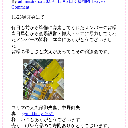
By
administration
2025年12月2日
支援御礼
Leave a
on
Comment
ご
11/23譲渡会にて
支
援
何日も前から準備に奔走してくれたメンバーの皆様
あ
当日早朝から会場設営・搬入・ケアに尽力してくれ
り
たメンバーの皆様、本当にありがとうございまし
が
た。
と
皆様の優しさと支えがあってこその譲渡会です。
う
ご
ざ
い
ま
す
フリマの大久保御夫妻、中野御夫
妻、
@milkbelly_2021
様、いつもありがとうございます。
売り上げや商品のご寄附ありがとうございます。