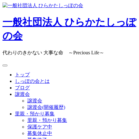
Skip
to
content
一般社団法人 ひらかたしっぽ
の会
代わりのきかない 大事な命 ～Precious Life～
トップ
しっぽの会とは
ブログ
譲渡会
譲渡会
譲渡会(開催履歴)
里親・預かり募集
里親・預かり募集
保護ケア中
募集休止中