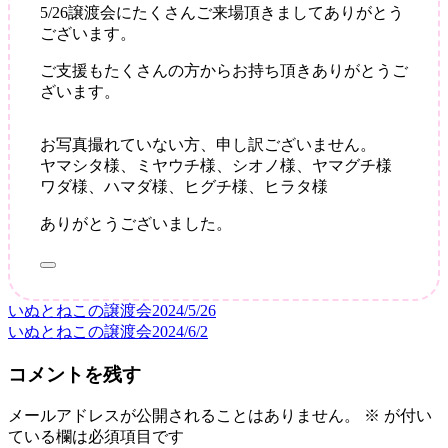
5/26譲渡会にたくさんご来場頂きましてありがとう
支
ございます。
援
あ
ご支援もたくさんの方からお持ち頂きありがとうご
り
ざいます。
が
と
う
お写真撮れていない方、申し訳ございません。
ご
ヤマシタ様、ミヤウチ様、シオノ様、ヤマグチ様
ざ
ワダ様、ハマダ様、ヒグチ様、ヒラタ様
い
ありがとうございました。
ま
す
いぬとねこの譲渡会2024/5/26
投
いぬとねこの譲渡会2024/6/2
稿
コメントを残す
ナ
ビ
メールアドレスが公開されることはありません。
※
が付い
ている欄は必須項目です
ゲ