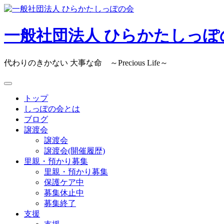
Skip
to
content
一般社団法人 ひらかたしっぽ
代わりのきかない 大事な命 ～Precious Life～
トップ
しっぽの会とは
ブログ
譲渡会
譲渡会
譲渡会(開催履歴)
里親・預かり募集
里親・預かり募集
保護ケア中
募集休止中
募集終了
支援