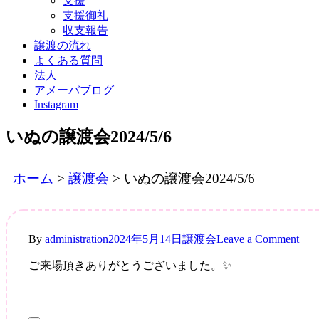
支援
支援御礼
収支報告
譲渡の流れ
よくある質問
法人
アメーバブログ
Instagram
いぬの譲渡会2024/5/6
ホーム
>
譲渡会
>
いぬの譲渡会2024/5/6
on
By
administration
2024年5月14日
譲渡会
Leave a Comment
い
ご来場頂きありがとうございました。✨
ぬ
の
譲
渡