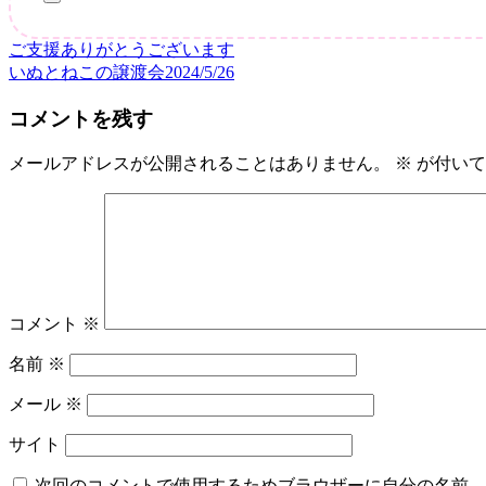
会
2024
ご支援ありがとうございます
投
いぬとねこの譲渡会2024/5/26
稿
コメントを残す
ナ
ビ
メールアドレスが公開されることはありません。
※
が付いて
ゲ
ー
シ
ョ
コメント
※
ン
名前
※
メール
※
サイト
次回のコメントで使用するためブラウザーに自分の名前、