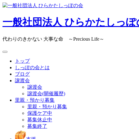
Skip
to
content
一般社団法人 ひらかたしっぽ
代わりのきかない 大事な命 ～Precious Life～
トップ
しっぽの会とは
ブログ
譲渡会
譲渡会
譲渡会(開催履歴)
里親・預かり募集
里親・預かり募集
保護ケア中
募集休止中
募集終了