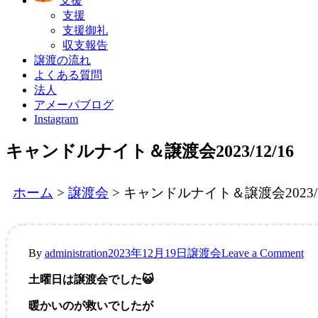
支援
支援
支援御礼
収支報告
譲渡の流れ
よくある質問
法人
アメーバブログ
Instagram
キャンドルナイト＆譲渡会2023/12/16
ホーム
>
譲渡会
>
キャンドルナイト＆譲渡会2023/1
on
By
administration
2023年12月19日
譲渡会
Leave a Comment
キ
土曜日は譲渡会でした😺
ャ
ン
暖かいのが救いでしたが
ド