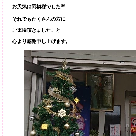
ル
お天気は雨模様でした☔
ナ
イ
それでもたくさんの方に
ト
＆
ご来場頂きましたこと
譲
渡
心より感謝申し上げます。
会
20