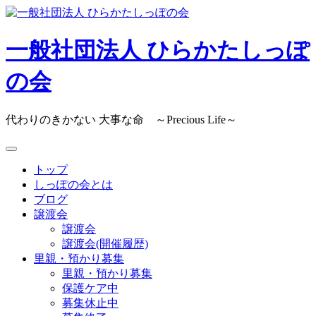
Skip
to
content
一般社団法人 ひらかたしっぽ
の会
代わりのきかない 大事な命 ～Precious Life～
トップ
しっぽの会とは
ブログ
譲渡会
譲渡会
譲渡会(開催履歴)
里親・預かり募集
里親・預かり募集
保護ケア中
募集休止中