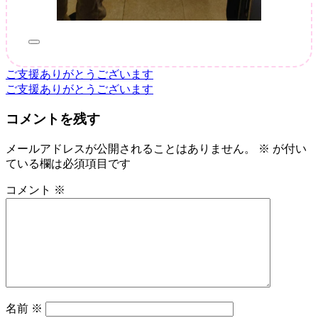
ご支援ありがとうございます
投
ご支援ありがとうございます
稿
コメントを残す
ナ
ビ
メールアドレスが公開されることはありません。
※
が付い
ている欄は必須項目です
ゲ
ー
コメント
※
シ
ョ
ン
名前
※