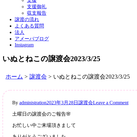
支援
支援御礼
収支報告
譲渡の流れ
よくある質問
法人
アメーバブログ
Instagram
いぬとねこの譲渡会2023/3/25
ホーム
>
譲渡会
>
いぬとねこの譲渡会2023/3/25
on
By
administration
2023年3月28日
譲渡会
Leave a Comment
い
土曜日の譲渡会のご報告🌸
ぬ
と
お忙しい中ご来場頂きまして
ね
こ
ありがとうございました。