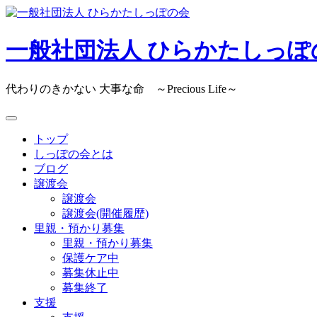
Skip
to
content
一般社団法人 ひらかたしっぽ
代わりのきかない 大事な命 ～Precious Life～
トップ
しっぽの会とは
ブログ
譲渡会
譲渡会
譲渡会(開催履歴)
里親・預かり募集
里親・預かり募集
保護ケア中
募集休止中
募集終了
支援