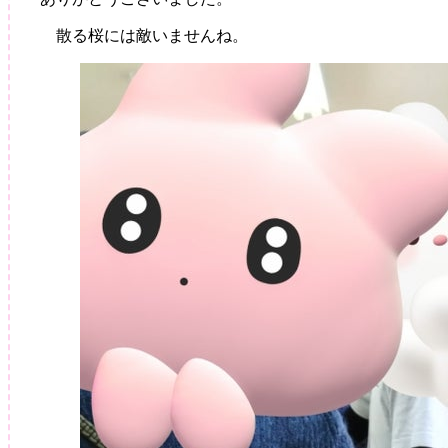
の
譲
散る桜には敵いませんね。
渡
会
2023