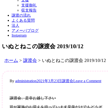
支援
支援御礼
収支報告
譲渡の流れ
よくある質問
法人
アメーバブログ
Instagram
いぬとねこの譲渡会 2019/10/12
ホーム
>
譲渡会
>
いぬとねこの譲渡会 2019/10/12
on
By
administration
2021年3月23日
譲渡会
Leave a Comment
い
ぬ
と
譲渡会、是非お越し下さい
ね
こ
皆が家族のお迎えを待っています見学だけでもどうぞ