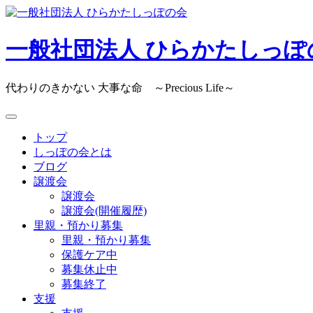
Skip
to
content
一般社団法人 ひらかたしっぽ
代わりのきかない 大事な命 ～Precious Life～
トップ
しっぽの会とは
ブログ
譲渡会
譲渡会
譲渡会(開催履歴)
里親・預かり募集
里親・預かり募集
保護ケア中
募集休止中
募集終了
支援