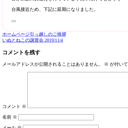
の
譲
台風接近ため、下記に延期になりました。
渡
会
2019
ホームページ引っ越しのご挨拶
投
いぬとねこの譲渡会 2019/11/4
稿
コメントを残す
ナ
ビ
メールアドレスが公開されることはありません。
※
が付いて
ゲ
ー
シ
ョ
コメント
※
ン
名前
※
メール
※