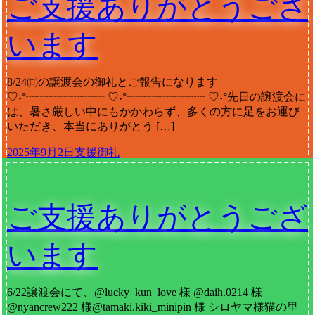
ご支援ありがとうござ
います
8/24㈰の譲渡会の御礼とご報告になります┈┈┈┈┈┈┈
♡˖°┈┈┈┈┈┈┈ ♡˖°┈┈┈┈┈┈┈ ♡˖°先日の譲渡会に
は、暑さ厳しい中にもかかわらず、多くの方に足をお運び
いただき、本当にありがとう […]
2025年9月2日
支援御礼
ご支援ありがとうござ
います
6/22譲渡会にて、@lucky_kun_love 様 @daih.0214 様
@nyancrew222 様@tamaki.kiki_minipin 様 シロヤマ様猫の里