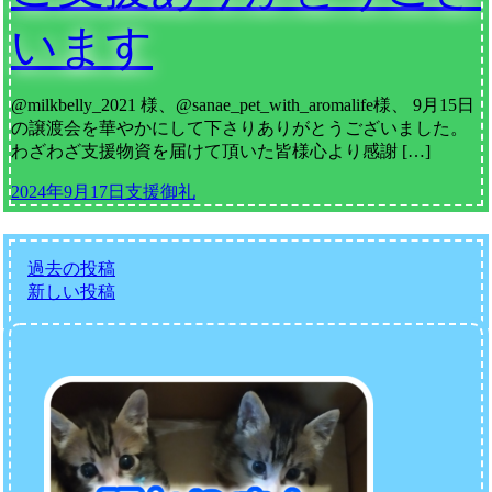
います
@milkbelly_2021 様、@sanae_pet_with_aromalife様、 9月15日
の譲渡会を華やかにして下さりありがとうございました。
わざわざ支援物資を届けて頂いた皆様心より感謝 […]
2024年9月17日
支援御礼
過去の投稿
投
新しい投稿
稿
ナ
ビ