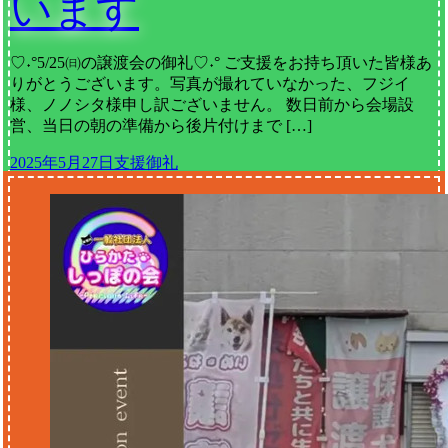
います
♡˖°5/25㈰の譲渡会の御礼♡˖° ご支援をお持ち頂いた皆様あ
りがとうございます。写真が撮れていなかった、フジイ
様、ノノシタ様申し訳ございません。 数日前から会場設
営、当日の朝の準備から後片付けまで […]
2025年5月27日
支援御礼