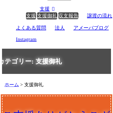
支援
支援
支援御礼
収支報告
譲渡の流れ
よくある質問
法人
アメーバブログ
Instagram
カテゴリー:
支援御礼
ホーム
>
支援御礼