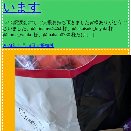
います
12/15譲渡会にて ご支援お持ち頂きました皆様ありがとうご
ざいました。@erinamys5464 様、@takatsuki_keyaki 様
@home_wanko 様、@mahalo0330 様たけ […]
2024年12月24日
支援御礼