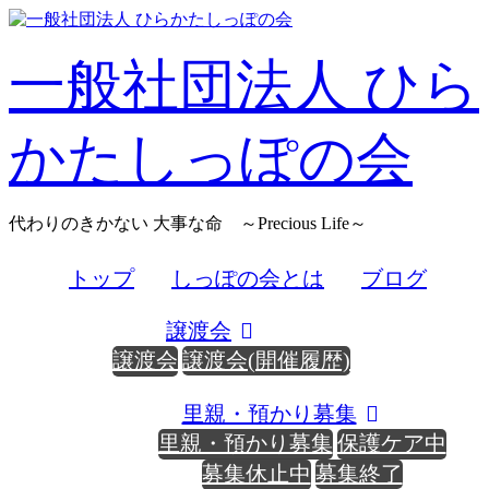
Skip
to
content
一般社団法人 ひら
かたしっぽの会
代わりのきかない 大事な命 ～Precious Life～
トップ
しっぽの会とは
ブログ
譲渡会
譲渡会
譲渡会(開催履歴)
里親・預かり募集
里親・預かり募集
保護ケア中
募集休止中
募集終了