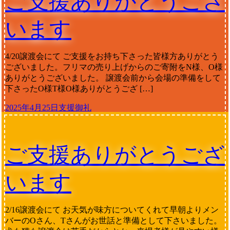
ご支援ありがとうござ
います
4/20譲渡会にて ご支援をお持ち下さった皆様方ありがとう
ございました。フリマの売り上げからのご寄附をN様、O様
ありがとうございました。 譲渡会前から会場の準備をして
下さったO様T様O様ありがとうござ […]
2025年4月25日
支援御礼
ご支援ありがとうござ
います
2/16譲渡会にて お天気が味方についてくれて早朝よりメン
バーのOさん、Tさんがお世話と準備として下さいました。